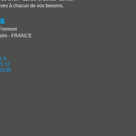
ives à chacun de vos besoins.
IE
 Fromont
Velin - FRANCE
.fr
25 72
53 66