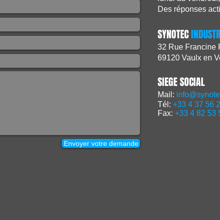
Des réponses act
SYNOTEC
INDUSTR
32 Rue Francine
69120 Vaulx en 
SIEGE SOCIAL
Mail:
info@synotec
Tél:
+33 4 37 56 
Fax:
+33 4 82 53 
Envoyer votre demande