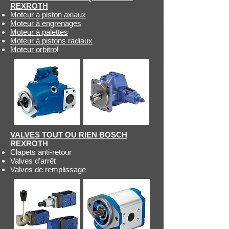
REXROTH
Moteur à piston axiaux
Moteur à engrenages
Moteur à palettes
Moteur à pistons radiaux
Moteur orbitrol
VALVES TOUT OU RIEN BOSCH
REXROTH
Clapets anti-retour
Valves d'arrêt
Valves de remplissage