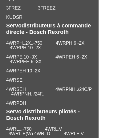
3FREZ 3FREEZ
KUDSR
Servodistributeurs à commande
directe - Bosch Rexroth
4WRPH..2X..-750 4WRPH 6 -2X
4WRPH 10 -2X
4WRPE 10 -3X 4WRPEH 6 -2X
4WRPEH 6 -3X
4WRPEH 10 -2X
4WRSE
4WRSEH 4WRPNH../24C/P
4WRPNH../24F..
4WRPDH
Servo distributeurs pilotés -
Bosch Rexroth
4WRL...-750 4WRL.V
4WRL.E(W) 4WRLD 4WRLE.V