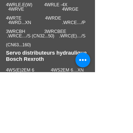
4WRLE.E(W) 4WRLE -4X
4WRVE 4WRGE
4WRTE 4WRDE
4WRD...XN .WRCE…/P
3WRCBH 3WRCBEE
.WRCE…/S (CN32...50) .WRC(E)…/S
(CN63...160)
Servo distributeurs hydraulique
Bosch Rexroth
4WS(E)2EM 6 4WS2EM 6…XN
4WS(E)2E. 10
4WS2EM 10…XN 4WS2EM 10…XH
4WS(E)2E. 16
4WSE3E 16 4WSE3E 25
4WSE3E 32
A PROPOS ?
Qui sommes nous ?