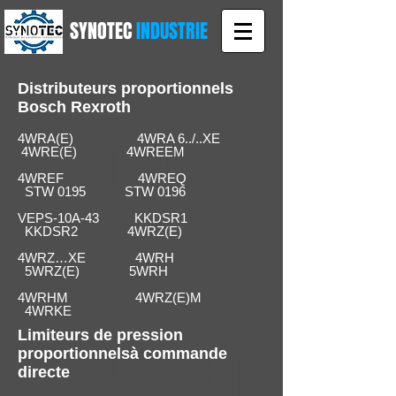
SYNOTEC
INDUSTRIE
Distributeurs proportionnels
Bosch Rexroth
4WRA(E) 4WRA 6../..XE
4WRE(E) 4WREEM
4WREF 4WREQ
STW 0195 STW 0196
VEPS-10A-43 KKDSR1
KKDSR2 4WRZ(E)
4WRZ…XE 4WRH
5WRZ(E) 5WRH
4WRHM 4WRZ(E)M
4WRKE
Limiteurs de pression
proportionnels
à commande
directe