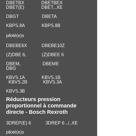
DBETBX DBETBEX
DBET(E) DBET...XE
DBGT DBETA
KBPS.8A KBPS.8B
piloté(e)s
DBEBE6X DBEBE10Z
(Z)DBE 6, (Z)DBEE 6
DBEM, DBEME
DBG
KBVS.1A KBVS.1B
KBVS.2B KBVS.3A
KBVS.3B
Réducteurs pression
proportionnel à commande
directe - Bosch Rexroth
3DREP(E) 6 3DREP 6 ../..XE
piloté(e)s