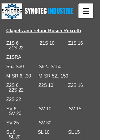
SYNOTEC
INDUSTRIE
Clapets anti retour Bosch Rexroth
Z1S 6 Z1S 10 Z1S 16
Z1S 22
Z1SRA
S6...S30 S52...S150
M-SR 6...30 M-SR 52...150
Z2S 6 Z2S 10 Z2S 16
Z2S 22
Z2S 32
SV 6 SV 10 SV 15
SV 20
SV 25 SV 30
SL 6 SL 10 SL 15
SL 20