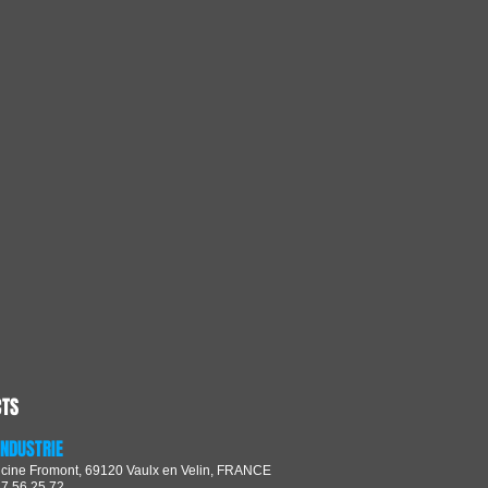
CTS
INDUSTRIE
ncine Fromont, 69120 Vaulx en Velin, FRANCE
37 56 25 72