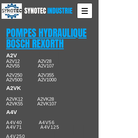
SYNOTEC
INDUSTRIE
POMPES HYDRAULIQUE
BOSCH REXORTH
A2V
A2V12 A2V28
A2V55 A2V107
A2V250 A2V355
A2V500 A2V1000
A2VK
A2VK12 A2VK28
A2VK55
A2VK107
A4V
A4V40 A4V56
A4V71 A4V125
A4V250