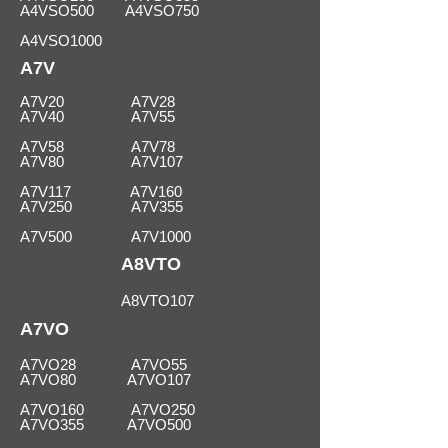
A4VSO500 A4VSO750
A4VSO1000
A7V
A7V20 A7V28
A7V40 A7V55
A7V58 A7V78
A7V80 A7V107
A7V117
A7V160
A7V250 A7V355
A7V500 A7V1000
A8VTO
A8VTO107
A7VO
A7VO28 A7VO55
A7VO80 A7VO107
A7VO160 A7VO250
A7VO355 A7VO500