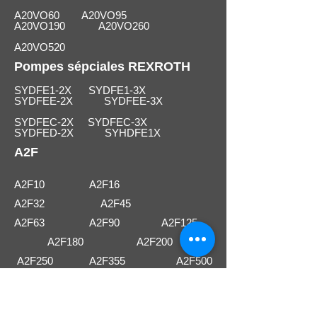
A20VO60 A20VO95
A20VO190 A20VO260
A20VO520
Pompes sépciales REXROTH
SYDFE1-2X SYDFE1-3X
SYDFEE-2X SYDFEE-3X
SYDFEC-2X SYDFEC-3X
SYDFED-2X SYHDFE1X
A2F
A2F10 A2F16
A2F32
A2F45
A2F63 A2F90 A2F125
A2F180 A2F200
A2F250 A2F355 A2F500
A2F710 A2F1000