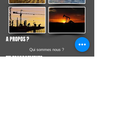
A PROPOS ?
Qui sommes nous ?
TELECHARGEMENTS
SERVICE CLIENT
Catalogues
Besoin d'un devis
CONTACTS
SYNOTEC
INDUSTRIE
32 rue Francine Fromont, 69120 Vaulx en
Velin, FRANCE
Tel:
+33 4 37 56 25 72
Fax: +33 9 70 62 85 98
Mail:
info@synotec.fr